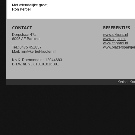
Met vriendelijke groet,
Ron Kerbel
CONTACT
REFERENTIES
Dorpstraat 47a
www.sikkens.nl
6095 AE Baexem
www.sigma.nl
www.caparol.nl
Tel.: 0475 451857
www.blazerspartije
Mail: ron@kerbel-koolen.nl
K.v.K. Roermond nr. 12044683
B.T.W. nr. NL 810101816B01
Kerbel-Koo