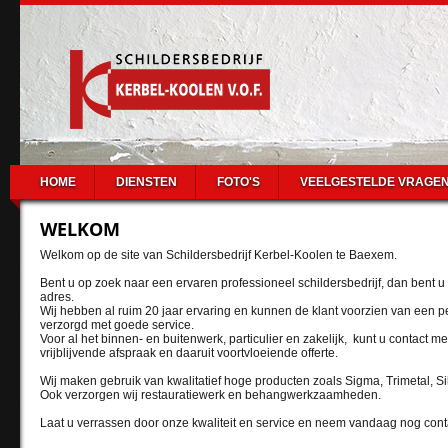
HOME
DIENSTEN
FOTO'S
VEELGESTELDE VRAGE
WELKOM
Welkom op de site van Schildersbedrijf Kerbel-Koolen te Baexem.
Bent u op zoek naar een ervaren professioneel schildersbedrijf, dan bent u b
adres.
Wij hebben al ruim 20 jaar ervaring en kunnen de klant voorzien van een pe
verzorgd met goede service.
Voor al het binnen- en buitenwerk, particulier en zakelijk, kunt u contact
vrijblijvende afspraak en daaruit voortvloeiende offerte.
Wij maken gebruik van kwalitatief hoge producten zoals Sigma, Trimetal, Si
Ook verzorgen wij restauratiewerk en behangwerkzaamheden.
Laat u verrassen door onze kwaliteit en service en neem vandaag nog cont